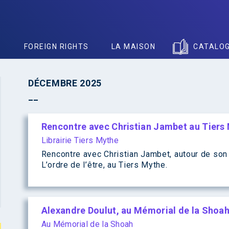
S
FOREIGN RIGHTS
LA MAISON
CATALO
DÉCEMBRE 2025
Rencontre avec Christian Jambet au Tiers
Librairie Tiers Mythe
Rencontre avec Christian Jambet, autour de son
L’ordre de l’être, au Tiers Mythe.
Alexandre Doulut, au Mémorial de la Shoa
Au Mémorial de la Shoah