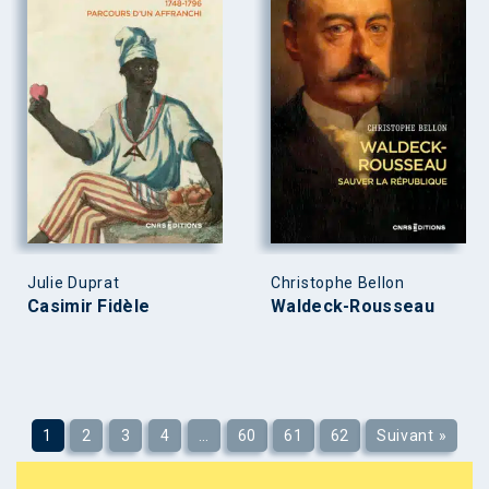
Julie Duprat
Christophe Bellon
Casimir Fidèle
Waldeck-Rousseau
1
2
3
4
…
60
61
62
Suivant »