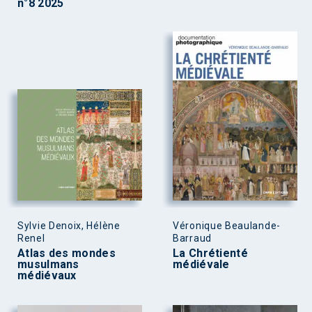
n°8 2025
Sylvie Denoix, Hélène
Véronique Beaulande-
Renel
Barraud
Atlas des mondes
La Chrétienté
musulmans
médiévale
médiévaux