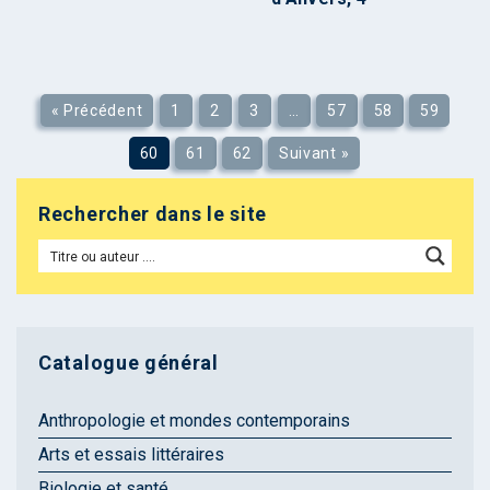
« Précédent
1
2
3
…
57
58
59
60
61
62
Suivant »
Rechercher dans le site
Catalogue général
Anthropologie et mondes contemporains
Arts et essais littéraires
Biologie et santé