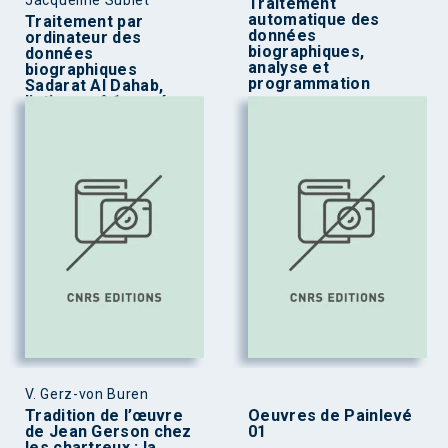
Traitement
automatique des
Traitement par
données
ordinateur des
biographiques,
données
analyse et
biographiques
programmation
Sadarat Al Dahab,
listing – n° 1, années
1-200 lettre a
V. Gerz-von Buren
Tradition de l’œuvre
Oeuvres de Painlevé
de Jean Gerson chez
01
les chartreux : la