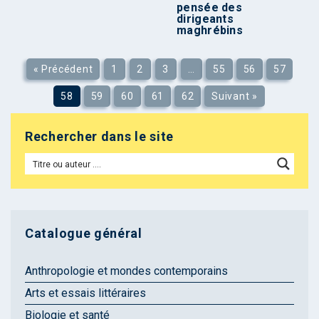
pensée des
dirigeants
maghrébins
« Précédent
1
2
3
…
55
56
57
58
59
60
61
62
Suivant »
Rechercher dans le site
Catalogue général
Anthropologie et mondes contemporains
Arts et essais littéraires
Biologie et santé