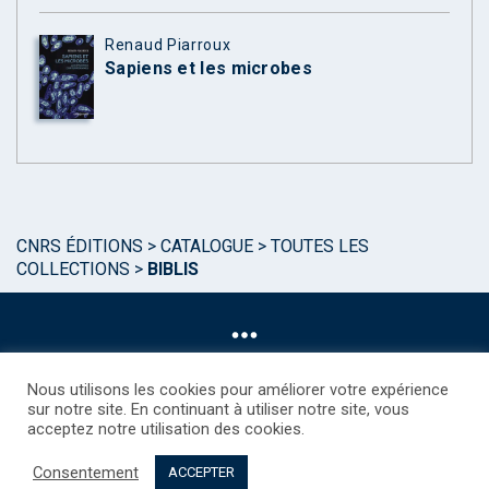
Renaud Piarroux
Sapiens et les microbes
CNRS ÉDITIONS
>
CATALOGUE
>
TOUTES LES
COLLECTIONS
>
BIBLIS
Nous utilisons les cookies pour améliorer votre expérience
sur notre site. En continuant à utiliser notre site, vous
acceptez notre utilisation des cookies.
©CNRS EDITIONS 2025
Mentions légales
Politique des Cookies
Consentement
Consentement
Droits étrangers / Foreign rights
Qui sommes nous ?
ACCEPTER