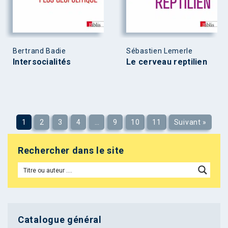
Bertrand Badie
Sébastien Lemerle
Intersocialités
Le cerveau reptilien
1
2
3
4
…
9
10
11
Suivant »
Rechercher dans le site
Catalogue général