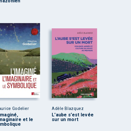
mazonien
urice Godelier
Adèle Blazquez
imaginé,
L’aube s’est levée
imaginaire et le
sur un mort
mbolique