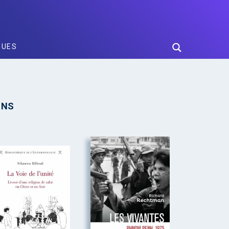
GUES
INS