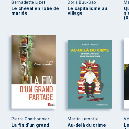
Bernadette Lizet
Doris Buu-Sao
Ma
Le cheval en robe de
Le capitalisme au
Qu
mariée
village
s
(X
Pierre Charbonnier
Martin Lamotte
Vé
La fin d’un grand
Au-delà du crime
Le