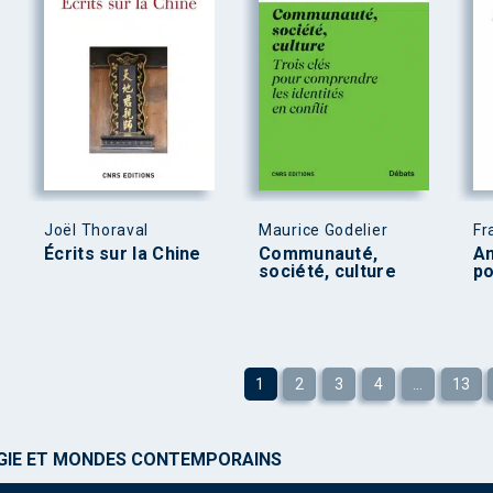
Joël Thoraval
Maurice Godelier
Fr
Écrits sur la Chine
Communauté,
An
société, culture
po
1
2
3
4
…
13
IE ET MONDES CONTEMPORAINS