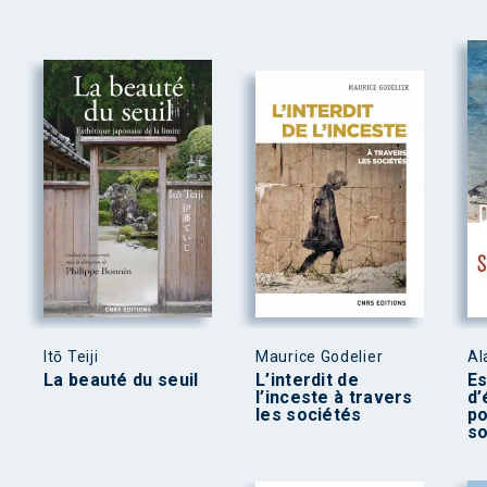
Itō Teiji
Maurice Godelier
Al
La beauté du seuil
L’interdit de
Es
l’inceste à travers
d’
les sociétés
po
so