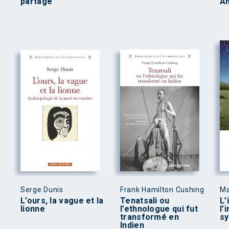
partage
A
Serge Dunis
Frank Hamilton Cushing
Ma
L’ours, la vague et la
Tenatsali ou
L’
lionne
l’ethnologue qui fut
l’
transformé en
sy
Indien