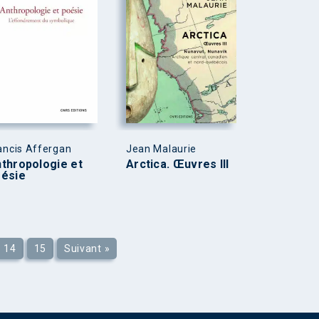
ancis Affergan
Jean Malaurie
thropologie et
Arctica. Œuvres III
ésie
14
15
Suivant »