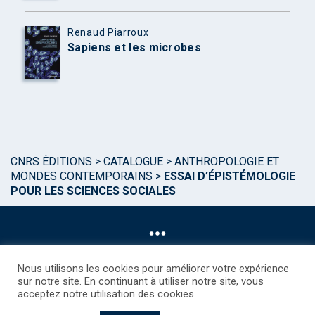
Renaud Piarroux
Sapiens et les microbes
CNRS ÉDITIONS
>
CATALOGUE
>
ANTHROPOLOGIE ET
MONDES CONTEMPORAINS
>
ESSAI D’ÉPISTÉMOLOGIE
POUR LES SCIENCES SOCIALES
Nous utilisons les cookies pour améliorer votre expérience
sur notre site. En continuant à utiliser notre site, vous
acceptez notre utilisation des cookies.
©CNRS EDITIONS 2025
Mentions légales
Politique des Cookies
Consentement