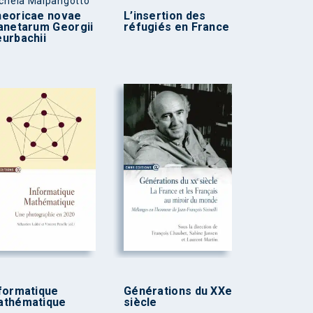
chela Malpangotto
eoricae novae
L’insertion des
anetarum Georgii
réfugiés en France
urbachii
formatique
Générations du XXe
athématique
siècle