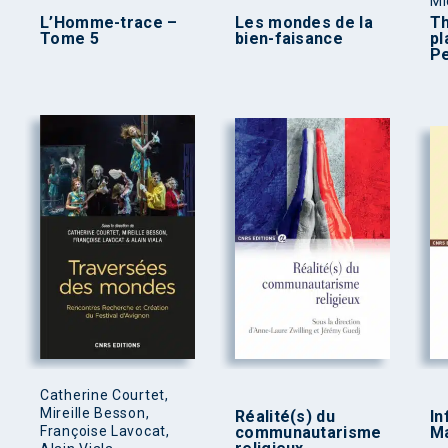
Mi
L’Homme-trace –
Les mondes de la
Th
Tome 5
bien-faisance
pl
Pe
Catherine Courtet,
Mireille Besson,
Réalité(s) du
In
Françoise Lavocat,
communautarisme
M