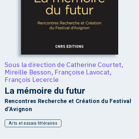
Sous la direction de
Catherine Courtet
,
Mireille Besson
,
Françoise Lavocat
,
François Lecercle
La mémoire du futur
Rencontres Recherche et Création du Festival
d’Avignon
Arts et essais littéraires