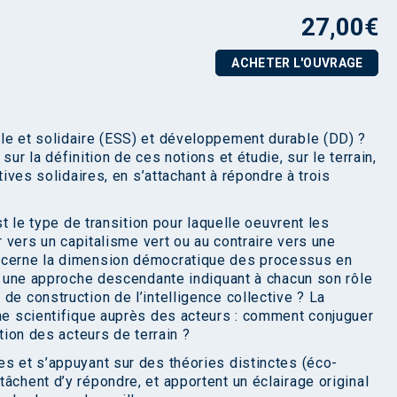
27,00
€
ACHETER L'OUVRAGE
le et solidaire (ESS) et déve­loppement durable (DD) ?
ur la définition de ces notions et étudie, sur le terrain,
tives solidaires, en s’attachant à répondre à trois
st le type de transition pour laquelle oeuvrent les
er vers un capitalisme vert ou au contraire vers une
oncerne la dimension démocratique des processus en
il une approche descendante indiquant à chacun son rôle
de construction de l’intelligence collective ? La
che scientifique auprès des acteurs : comment conjuguer
ction des acteurs de terrain ?
s et s’appuyant sur des théories dis­tinctes (éco-
âchent d’y répondre, et apportent un éclairage original