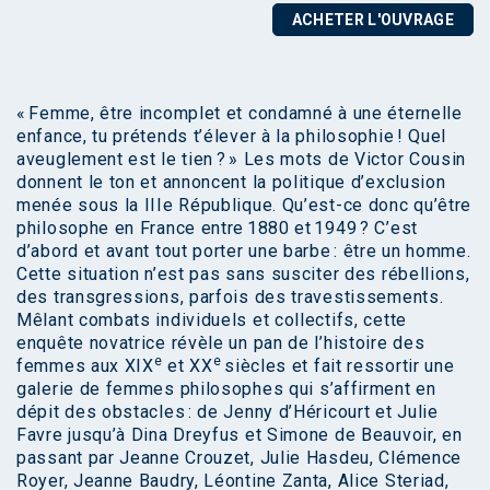
ACHETER L'OUVRAGE
« Femme, être incomplet et condamné à une éternelle
enfance, tu prétends t’élever à la philosophie ! Quel
aveuglement est le tien ? » Les mots de Victor Cousin
donnent le ton et annoncent la politique d’exclusion
menée sous la IIIe République. Qu’est-ce donc qu’être
philosophe en France entre 1880 et 1949 ? C’est
d’abord et avant tout porter une barbe : être un homme.
Cette situation n’est pas sans susciter des rébellions,
des transgressions, parfois des travestissements.
Mêlant combats individuels et collectifs, cette
enquête novatrice révèle un pan de l’histoire des
e
e
femmes aux XIX
et XX
siècles et fait ressortir une
galerie de femmes philosophes qui s’affirment en
dépit des obstacles : de Jenny d’Héricourt et Julie
Favre jusqu’à Dina Dreyfus et Simone de Beauvoir, en
passant par Jeanne Crouzet, Julie Hasdeu, Clémence
Royer, Jeanne Baudry, Léontine Zanta, Alice Steriad,