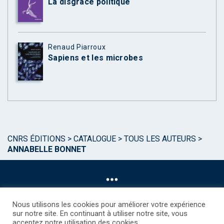
La disgrâce politique
Renaud Piarroux
Sapiens et les microbes
CNRS ÉDITIONS
>
CATALOGUE
>
TOUS LES AUTEURS
>
ANNABELLE BONNET
Nous utilisons les cookies pour améliorer votre expérience
sur notre site. En continuant à utiliser notre site, vous
acceptez notre utilisation des cookies.
©CNRS EDITIONS 2025