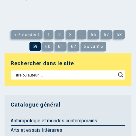
« Précédent
1
2
3
…
56
57
58
59
60
61
62
Suivant »
Rechercher dans le site
Catalogue général
Anthropologie et mondes contemporains
Arts et essais littéraires