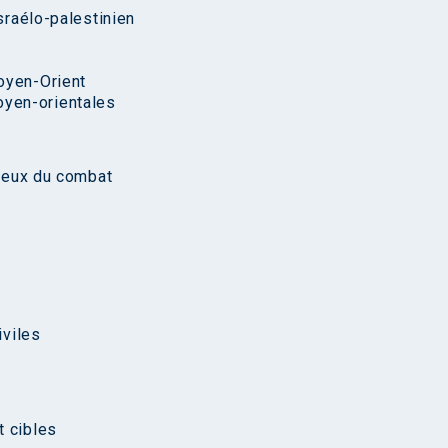
israélo-palestinien
oyen-Orient
yen-orientales
gieux du combat
iviles
t cibles