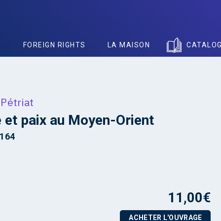
S
FOREIGN RIGHTS
LA MAISON
CATALO
 Pétriat
 et paix au Moyen-Orient
8164
11,00
€
ACHETER L'OUVRAGE