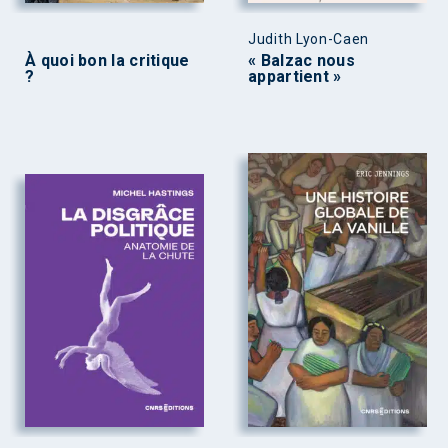
Judith Lyon-Caen
À quoi bon la critique
« Balzac nous
?
appartient »