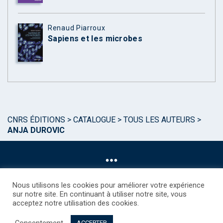
Renaud Piarroux
Sapiens et les microbes
CNRS ÉDITIONS
>
CATALOGUE
>
TOUS LES AUTEURS
>
ANJA DUROVIC
Nous utilisons les cookies pour améliorer votre expérience
sur notre site. En continuant à utiliser notre site, vous
acceptez notre utilisation des cookies.
©CNRS EDITIONS 2025
Mentions légales
Politique des Cookies
Consentement
Consentement
Droits étrangers / Foreign rights
Qui sommes nous ?
ACCEPTER