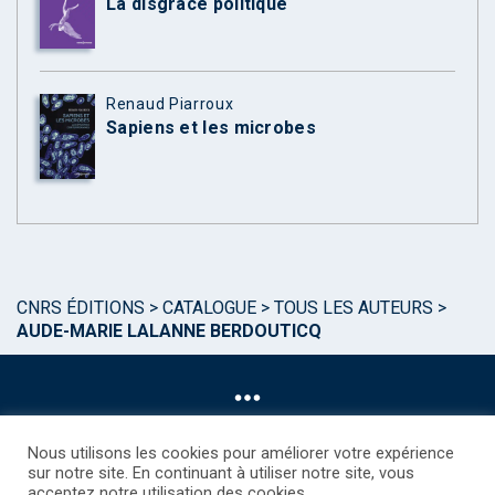
La disgrâce politique
Renaud Piarroux
Sapiens et les microbes
CNRS ÉDITIONS
>
CATALOGUE
>
TOUS LES AUTEURS
>
AUDE-MARIE LALANNE BERDOUTICQ
Nous utilisons les cookies pour améliorer votre expérience
sur notre site. En continuant à utiliser notre site, vous
acceptez notre utilisation des cookies.
©CNRS EDITIONS 2025