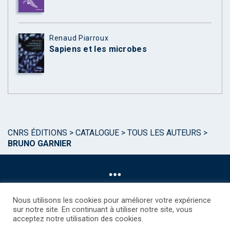
Renaud Piarroux
Sapiens et les microbes
CNRS ÉDITIONS
>
CATALOGUE
>
TOUS LES AUTEURS
>
BRUNO GARNIER
Nous utilisons les cookies pour améliorer votre expérience
sur notre site. En continuant à utiliser notre site, vous
acceptez notre utilisation des cookies.
©CNRS EDITIONS 2025
Mentions légales
Politique des Cookies
Consentement