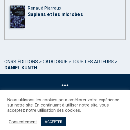
Renaud Piarroux
Sapiens et les microbes
CNRS ÉDITIONS
>
CATALOGUE
>
TOUS LES AUTEURS
>
DANIEL KUNTH
Nous utilisons les cookies pour améliorer votre expérience
sur notre site. En continuant à utiliser notre site, vous
acceptez notre utilisation des cookies.
©CNRS EDITIONS 2025
Mentions légales
Politique des Cookies
Consentement
Consentement
Droits étrangers / Foreign rights
Qui sommes nous ?
ACCEPTER
Contact