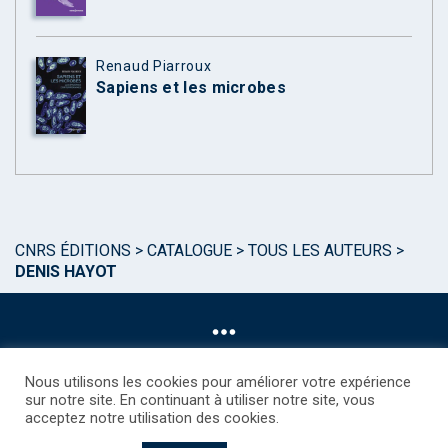
Renaud Piarroux
Sapiens et les microbes
CNRS ÉDITIONS
>
CATALOGUE
>
TOUS LES AUTEURS
>
DENIS HAYOT
Nous utilisons les cookies pour améliorer votre expérience
sur notre site. En continuant à utiliser notre site, vous
acceptez notre utilisation des cookies.
©CNRS EDITIONS 2025
Mentions légales
Politique des Cookies
Consentement