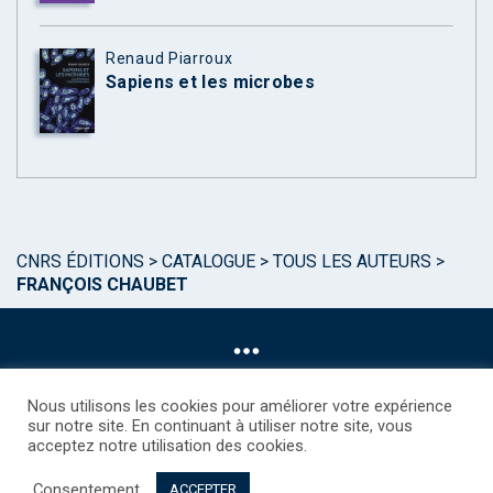
Renaud Piarroux
Sapiens et les microbes
CNRS ÉDITIONS
>
CATALOGUE
>
TOUS LES AUTEURS
>
FRANÇOIS CHAUBET
Nous utilisons les cookies pour améliorer votre expérience
sur notre site. En continuant à utiliser notre site, vous
acceptez notre utilisation des cookies.
©CNRS EDITIONS 2025
Mentions légales
Politique des Cookies
Consentement
Consentement
Droits étrangers / Foreign rights
Qui sommes nous ?
ACCEPTER