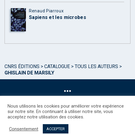
Renaud Piarroux
Sapiens et les microbes
CNRS ÉDITIONS
>
CATALOGUE
>
TOUS LES AUTEURS
>
GHISLAIN DE MARSILY
Nous utilisons les cookies pour améliorer votre expérience
sur notre site. En continuant à utiliser notre site, vous
acceptez notre utilisation des cookies.
©CNRS EDITIONS 2025
Mentions légales
Politique des Cookies
Consentement
Consentement
Droits étrangers / Foreign rights
Qui sommes nous ?
ACCEPTER
Contact