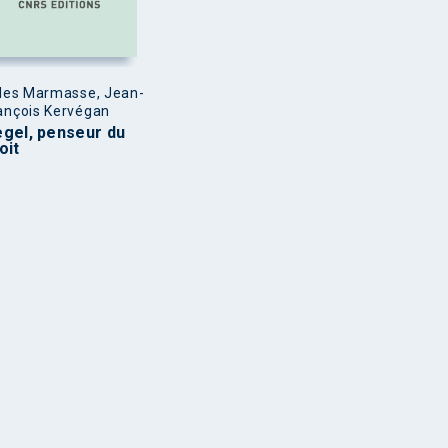
lles Marmasse, Jean-
ançois Kervégan
gel, penseur du
oit