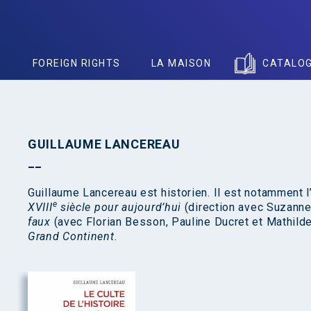
S
FOREIGN RIGHTS
LA MAISON
CATALO
GUILLAUME LANCEREAU
Guillaume Lancereau est historien. Il est notamment 
e
XVIII
siècle pour aujourd’hui
(direction avec Suzanne
faux
(avec Florian Besson, Pauline Ducret et Mathilde
Grand Continent
.