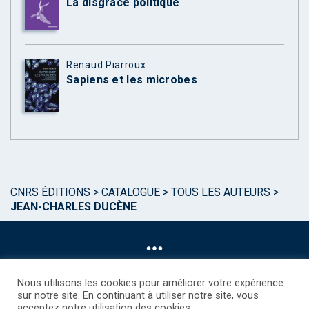
La disgrâce politique
Renaud Piarroux
Sapiens et les microbes
CNRS ÉDITIONS
>
CATALOGUE
>
TOUS LES AUTEURS
>
JEAN-CHARLES DUCÈNE
Nous utilisons les cookies pour améliorer votre expérience
sur notre site. En continuant à utiliser notre site, vous
acceptez notre utilisation des cookies.
©CNRS EDITIONS 2025