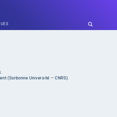
GUES
.
ment (Sorbonne Université – CNRS).