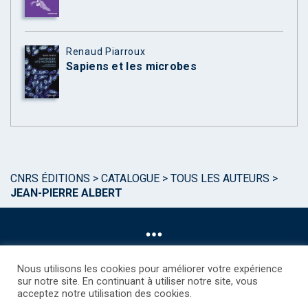
Renaud Piarroux
Sapiens et les microbes
CNRS ÉDITIONS
>
CATALOGUE
>
TOUS LES AUTEURS
>
JEAN-PIERRE ALBERT
Nous utilisons les cookies pour améliorer votre expérience
sur notre site. En continuant à utiliser notre site, vous
acceptez notre utilisation des cookies.
©CNRS EDITIONS 2025
Mentions légales
Politique des Cookies
Consentement