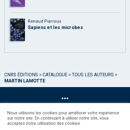
Renaud Piarroux
Sapiens et les microbes
CNRS ÉDITIONS
>
CATALOGUE
>
TOUS LES AUTEURS
>
MARTIN LAMOTTE
Nous utilisons les cookies pour améliorer votre expérience
sur notre site. En continuant à utiliser notre site, vous
acceptez notre utilisation des cookies.
©CNRS EDITIONS 2025
Mentions légales
Politique des Cookies
Consentement