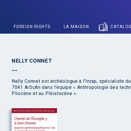
S
FOREIGN RIGHTS
LA MAISON
CATALO
NELLY CONNET
Nelly Connet est archéologue à l’Inrap, spécialiste d
7041 ArScAn dans l’équipe « Anthropologie des techn
Pliocène et au Pléistocène ».