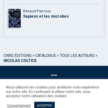
Renaud Piarroux
Sapiens et les microbes
CNRS ÉDITIONS
>
CATALOGUE
>
TOUS LES AUTEURS
>
NICOLAS COLTICE
Nous utilisons les cookies pour améliorer votre expérience
sur notre site. En continuant à utiliser notre site, vous
acceptez notre utilisation des cookies.
©CNRS EDITIONS 2025
Mentions légales
Politique des Cookies
Consentement
Consentement
Droits étrangers / Foreign rights
Qui sommes nous ?
ACCEPTER