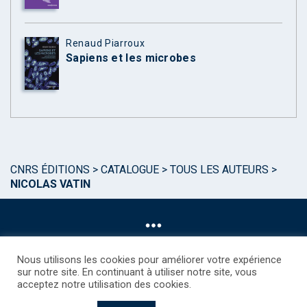
Renaud Piarroux
Sapiens et les microbes
CNRS ÉDITIONS
>
CATALOGUE
>
TOUS LES AUTEURS
>
NICOLAS VATIN
Nous utilisons les cookies pour améliorer votre expérience
sur notre site. En continuant à utiliser notre site, vous
acceptez notre utilisation des cookies.
©CNRS EDITIONS 2025
Mentions légales
Politique des Cookies
Consentement