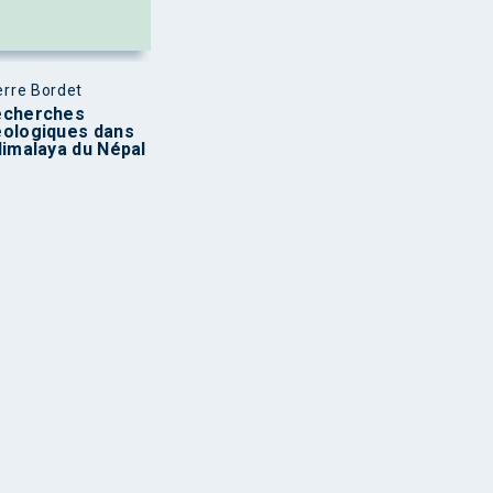
erre Bordet
echerches
ologiques dans
Himalaya du Népal