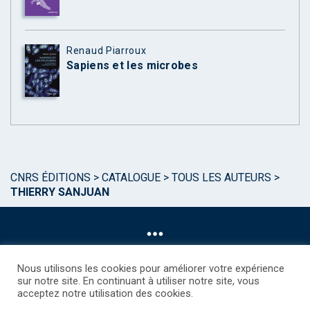
Renaud Piarroux
Sapiens et les microbes
CNRS ÉDITIONS
>
CATALOGUE
>
TOUS LES AUTEURS
>
THIERRY SANJUAN
Nous utilisons les cookies pour améliorer votre expérience
sur notre site. En continuant à utiliser notre site, vous
acceptez notre utilisation des cookies.
©CNRS EDITIONS 2025
Mentions légales
Politique des Cookies
Consentement