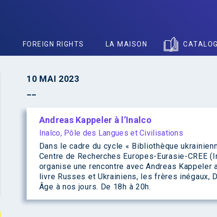
S
FOREIGN RIGHTS
LA MAISON
CATALO
10 MAI 2023
Andreas Kappeler à l’Inalco
Inalco, Pôle des Langues et Civilisations
Dans le cadre du cycle « Bibliothèque ukrainienn
Centre de Recherches Europes-Eurasie-CREE (I
organise une rencontre avec Andreas Kappeler 
livre Russes et Ukrainiens, les frères inégaux,
Âge à nos jours. De 18h à 20h.