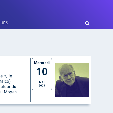
GUES
Mercredi
10
e », le
nalco)
MAI
2023
autour du
 Du Moyen