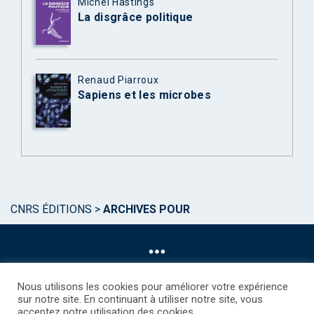
Michel Hastings
La disgrâce politique
Renaud Piarroux
Sapiens et les microbes
CNRS ÉDITIONS
>
ARCHIVES POUR
Nous utilisons les cookies pour améliorer votre expérience
sur notre site. En continuant à utiliser notre site, vous
acceptez notre utilisation des cookies.
©CNRS EDITIONS 2025