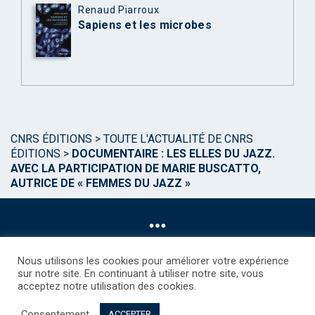
Renaud Piarroux
Sapiens et les microbes
CNRS ÉDITIONS
>
TOUTE L'ACTUALITÉ DE CNRS
ÉDITIONS
>
DOCUMENTAIRE : LES ELLES DU JAZZ.
AVEC LA PARTICIPATION DE MARIE BUSCATTO,
AUTRICE DE « FEMMES DU JAZZ »
Nous utilisons les cookies pour améliorer votre expérience
sur notre site. En continuant à utiliser notre site, vous
acceptez notre utilisation des cookies.
©CNRS EDITIONS 2025
Mentions légales
Politique des Cookies
Consentement
Consentement
Droits étrangers / Foreign rights
Qui sommes nous ?
ACCEPTER