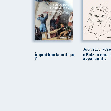
Judith Lyon-Ca
À quoi bon la critique
« Balzac nous
?
appartient »