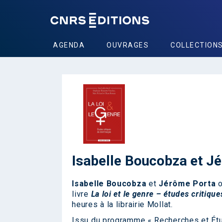
AGENDA
OUVRAGES
COLLECTION
Isabelle Boucobza et Jér
Isabelle Boucobza
et
Jérôme Porta
o
livre
La loi et le genre – études critique
heures à la librairie Mollat.
Issu du programme « Recherches et Étu