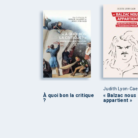
Judith Lyon-Ca
À quoi bon la critique
« Balzac nous
?
appartient »