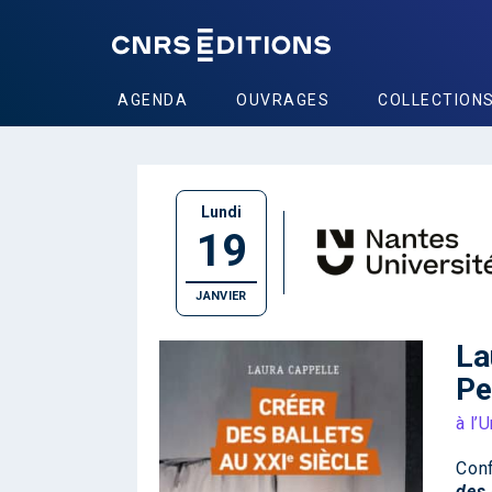
AGENDA
OUVRAGES
COLLECTION
Lundi
19
JANVIER
La
Pe
à l’
Con
des 