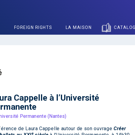
S
FOREIGN RIGHTS
LA MAISON
CATALO
ura Cappelle à l’Université
rmanente
Université Permanente (Nantes)
férence de Laura Cappelle autour de son ouvrage
Créer
e
ballets au XXI
siècle
à l’Université Permanente, à 14h30