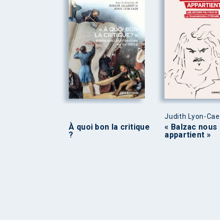
Judith Lyon-Ca
À quoi bon la critique
« Balzac nous
?
appartient »