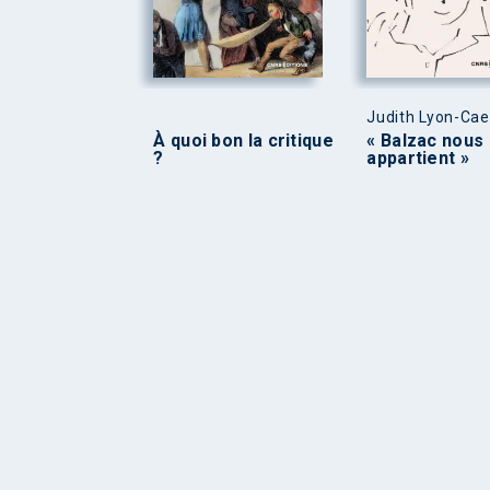
Judith Lyon-Ca
À quoi bon la critique
« Balzac nous
?
appartient »