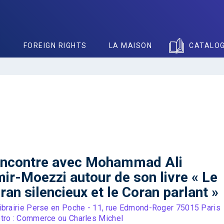
S
FOREIGN RIGHTS
LA MAISON
CATALO
ncontre avec Mohammad Ali
ir-Moezzi autour de son livre « Le
ran silencieux et le Coran parlant »
ibrairie Perse en Poche - 11, rue Edmond-Roger 75015 Paris
tro : Commerce ou Charles Michel