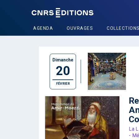
AGENDA
OUVRAGES
COLLECTION
Dimanche
20
FÉVRIER
Re
Am
Co
La L
- Mé