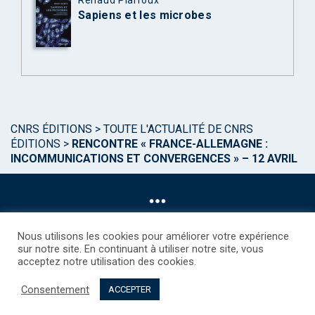
Sapiens et les microbes
CNRS ÉDITIONS
>
TOUTE L'ACTUALITÉ DE CNRS
ÉDITIONS
>
RENCONTRE « FRANCE-ALLEMAGNE :
INCOMMUNICATIONS ET CONVERGENCES » – 12 AVRIL
Nous utilisons les cookies pour améliorer votre expérience
sur notre site. En continuant à utiliser notre site, vous
acceptez notre utilisation des cookies.
©CNRS EDITIONS 2025
Mentions légales
Politique des Cookies
Consentement
Consentement
Droits étrangers / Foreign rights
Qui sommes nous ?
ACCEPTER
Contact