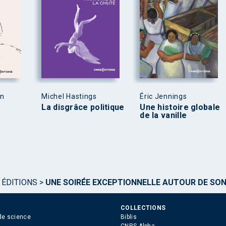
en
Michel Hastings
Éric Jennings
La disgrâce politique
Une histoire globale
de la vanille
 ÉDITIONS
>
UNE SOIRÉE EXCEPTIONNELLE AUTOUR DE SON
COLLECTIONS
de science
Biblis
CNRS Alpha