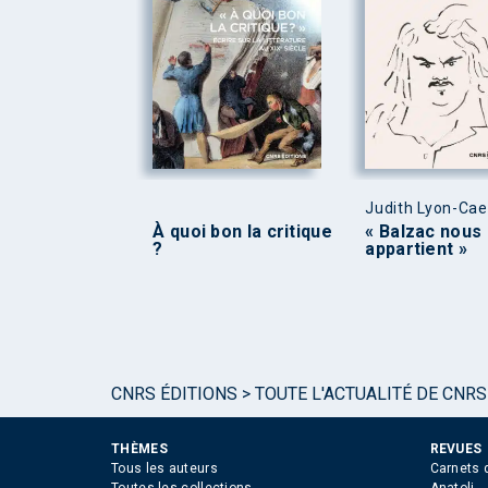
Judith Lyon-Ca
À quoi bon la critique
« Balzac nous
?
appartient »
CNRS ÉDITIONS
>
TOUTE L'ACTUALITÉ DE CNRS
THÈMES
REVUES
Tous les auteurs
Carnets 
Toutes les collections
Anatoli