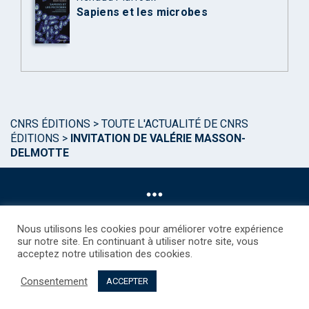
Sapiens et les microbes
CNRS ÉDITIONS
>
TOUTE L'ACTUALITÉ DE CNRS
ÉDITIONS
>
INVITATION DE VALÉRIE MASSON-
DELMOTTE
Nous utilisons les cookies pour améliorer votre expérience
sur notre site. En continuant à utiliser notre site, vous
acceptez notre utilisation des cookies.
©CNRS EDITIONS 2025
Mentions légales
Politique des Cookies
Consentement
Consentement
Droits étrangers / Foreign rights
Qui sommes nous ?
ACCEPTER
Contact