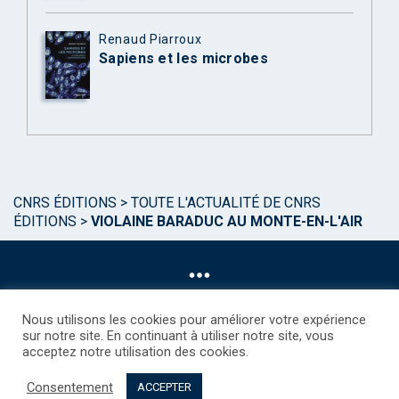
Renaud Piarroux
Sapiens et les microbes
CNRS ÉDITIONS
>
TOUTE L'ACTUALITÉ DE CNRS
ÉDITIONS
>
VIOLAINE BARADUC AU MONTE-EN-L'AIR
Nous utilisons les cookies pour améliorer votre expérience
sur notre site. En continuant à utiliser notre site, vous
acceptez notre utilisation des cookies.
©CNRS EDITIONS 2025
Mentions légales
Politique des Cookies
Consentement
Consentement
Droits étrangers / Foreign rights
Qui sommes nous ?
ACCEPTER