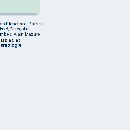
ain Blanchard, Patrick
issé, Françoise
mbes, Alain Mazure
laxies et
osmologie