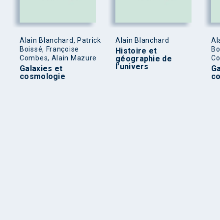
Alain Blanchard, Patrick
Alain Blanchard
Al
Boissé, Françoise
Bo
Histoire et
Combes, Alain Mazure
géographie de
Co
l’univers
Galaxies et
Ga
cosmologie
c