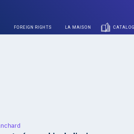
S
FOREIGN RIGHTS
LA MAISON
CATALO
anchard