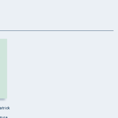
atrick
zure