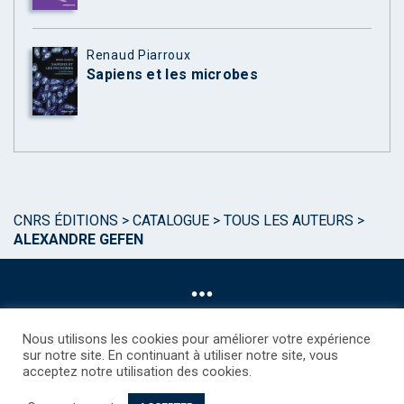
Renaud Piarroux
Sapiens et les microbes
CNRS ÉDITIONS
>
CATALOGUE
>
TOUS LES AUTEURS
>
ALEXANDRE GEFEN
Nous utilisons les cookies pour améliorer votre expérience
sur notre site. En continuant à utiliser notre site, vous
acceptez notre utilisation des cookies.
©CNRS EDITIONS 2025
Mentions légales
Politique des Cookies
Consentement