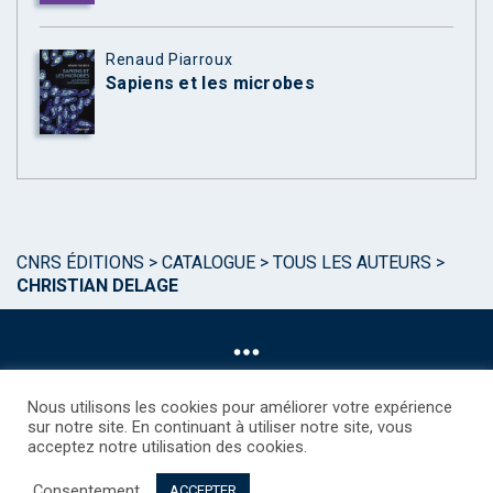
Renaud Piarroux
Sapiens et les microbes
CNRS ÉDITIONS
>
CATALOGUE
>
TOUS LES AUTEURS
>
CHRISTIAN DELAGE
Nous utilisons les cookies pour améliorer votre expérience
sur notre site. En continuant à utiliser notre site, vous
acceptez notre utilisation des cookies.
©CNRS EDITIONS 2025
Mentions légales
Politique des Cookies
Consentement
Consentement
Droits étrangers / Foreign rights
Qui sommes nous ?
ACCEPTER